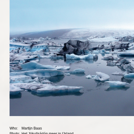
Who:
Martijn Baas
Photo:
Het Jökullsárlón meer in IJsland